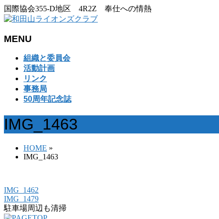
国際協会355-D地区 4R2Z 奉仕への情熱
MENU
メ
組織と委員会
ニ
活動計画
ュ
リンク
ー
事務局
を
50周年記念誌
飛
ば
IMG_1463
す
HOME
»
IMG_1463
IMG_1462
IMG_1479
駐車場周辺も清掃