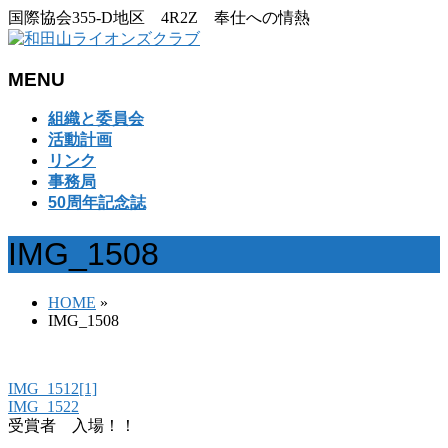
国際協会355-D地区 4R2Z 奉仕への情熱
MENU
メ
組織と委員会
ニ
活動計画
ュ
リンク
ー
事務局
を
50周年記念誌
飛
ば
IMG_1508
す
HOME
»
IMG_1508
IMG_1512[1]
IMG_1522
受賞者 入場！！