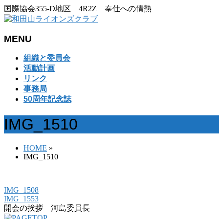
国際協会355-D地区 4R2Z 奉仕への情熱
MENU
メ
組織と委員会
ニ
活動計画
ュ
リンク
ー
事務局
を
50周年記念誌
飛
ば
IMG_1510
す
HOME
»
IMG_1510
IMG_1508
IMG_1553
開会の挨拶 河島委員長