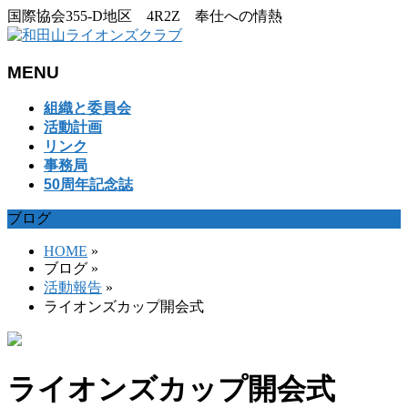
国際協会355-D地区 4R2Z 奉仕への情熱
MENU
メ
組織と委員会
ニ
活動計画
ュ
リンク
ー
事務局
を
50周年記念誌
飛
ブログ
ば
す
HOME
»
ブログ
»
活動報告
»
ライオンズカップ開会式
ライオンズカップ開会式