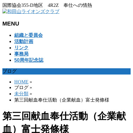
国際協会355-D地区 4R2Z 奉仕への情熱
MENU
メ
組織と委員会
ニ
活動計画
ュ
リンク
ー
事務局
を
50周年記念誌
飛
ブログ
ば
す
HOME
»
ブログ
»
未分類
»
第三回献血奉仕活動（企業献血）富士発條様
第三回献血奉仕活動（企業献
血）富士発條様