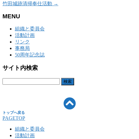
竹田城跡清掃奉仕活動
→
MENU
組織と委員会
活動計画
リンク
事務局
50周年記念誌
サイト内検索
検
索:
PAGETOP
組織と委員会
活動計画