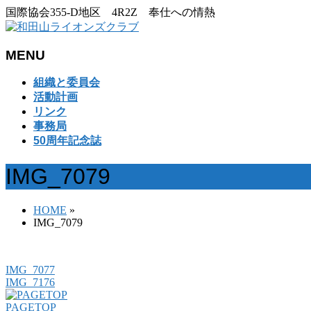
国際協会355-D地区 4R2Z 奉仕への情熱
MENU
メ
組織と委員会
ニ
活動計画
ュ
リンク
ー
事務局
を
50周年記念誌
飛
ば
IMG_7079
す
HOME
»
IMG_7079
IMG_7077
IMG_7176
PAGETOP