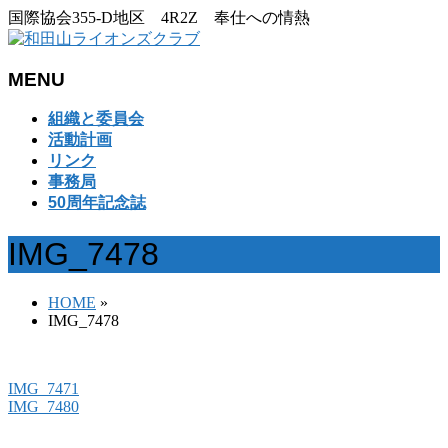
国際協会355-D地区 4R2Z 奉仕への情熱
MENU
メ
組織と委員会
ニ
活動計画
ュ
リンク
ー
事務局
を
50周年記念誌
飛
ば
IMG_7478
す
HOME
»
IMG_7478
IMG_7471
IMG_7480