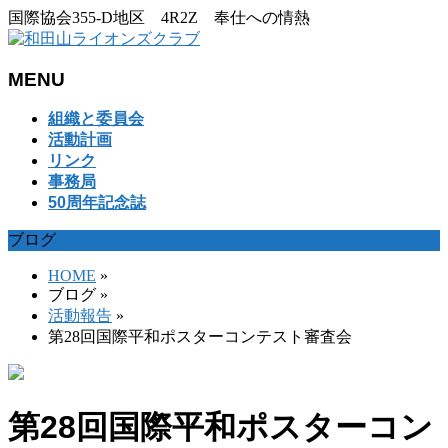
国際協会355-D地区 4R2Z 奉仕への情熱
MENU
メ
組織と委員会
ニ
活動計画
ュ
リンク
ー
事務局
を
50周年記念誌
飛
ブログ
ば
す
HOME
»
ブログ
»
活動報告
»
第28回国際平和ポスターコンテスト審査会
第28回国際平和ポスターコン