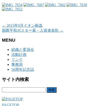
←
2015年9月イオン献血
国際平和ポスター展・入賞者表彰
→
MENU
組織と委員会
活動計画
リンク
事務局
50周年記念誌
サイト内検索
検
索:
PAGETOP