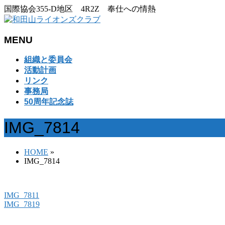
国際協会355-D地区 4R2Z 奉仕への情熱
MENU
メ
組織と委員会
ニ
活動計画
ュ
リンク
ー
事務局
を
50周年記念誌
飛
ば
IMG_7814
す
HOME
»
IMG_7814
IMG_7811
IMG_7819