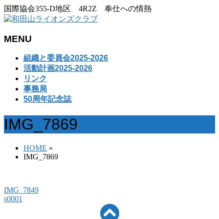
国際協会355-D地区 4R2Z 奉仕への情熱
MENU
メ
組織と委員会2025-2026
ニ
活動計画2025-2026
ュ
リンク
ー
事務局
を
50周年記念誌
飛
ば
IMG_7869
す
HOME
»
IMG_7869
IMG_7849
s0001