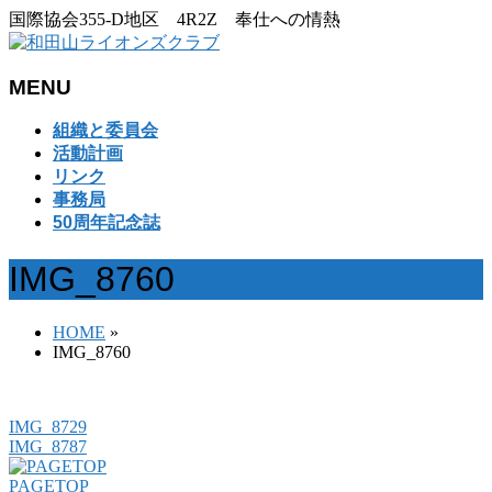
国際協会355-D地区 4R2Z 奉仕への情熱
MENU
メ
組織と委員会
ニ
活動計画
ュ
リンク
ー
事務局
を
50周年記念誌
飛
ば
IMG_8760
す
HOME
»
IMG_8760
IMG_8729
IMG_8787
PAGETOP