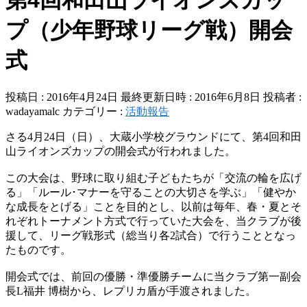
プ（少年野球リーグ戦）開会
式
投稿日 : 2016年4月24日
最終更新日時 : 2016年6月8日
投稿者 :
wadayamalc
カテゴリー :
活動報告
さる
4
月
24
日（日）、大蔵小学校グラウンドにて、第
4
回和田
山ライオンズカップの開会式が行われました。
この大会は、野球に取り組む子どもたちが「交流の輪を広げ
る」「ルール･マナーを守ることの大切さを学ぶ」「健やか
な成長をとげる」ことを目的とし、以前は毎年、春・夏とそ
れぞれトーナメント方式で行っていた大会を、当クラブが後
援して、リーグ戦形式（総当り各
2
試合）で行うこととなっ
たものです。
開会式では、前回の優勝・準優勝チームに当クラブ第一副会
長
L
福井 博樹から、レプリカ盾が手渡されました。