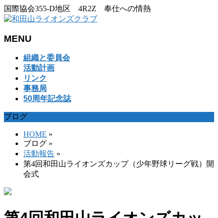
国際協会355-D地区 4R2Z 奉仕への情熱
MENU
メ
組織と委員会
ニ
活動計画
ュ
リンク
ー
事務局
を
50周年記念誌
飛
ブログ
ば
す
HOME
»
ブログ
»
活動報告
»
第4回和田山ライオンズカップ（少年野球リーグ戦）開
会式
第4回和田山ライオンズカッ