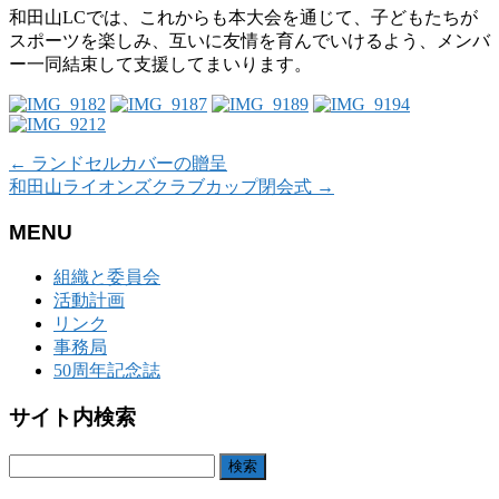
和田山
LC
では、これからも本大会を通じて、子どもたちが
スポーツを楽しみ、互いに友情を育んでいけるよう、メンバ
ー一同結束して支援してまいります。
←
ランドセルカバーの贈呈
和田山ライオンズクラブカップ閉会式
→
MENU
組織と委員会
活動計画
リンク
事務局
50周年記念誌
サイト内検索
検
索: