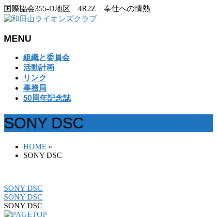
国際協会355-D地区 4R2Z 奉仕への情熱
MENU
メ
組織と委員会
ニ
活動計画
ュ
リンク
ー
事務局
を
50周年記念誌
飛
ば
SONY DSC
す
HOME
»
SONY DSC
SONY DSC
SONY DSC
SONY DSC