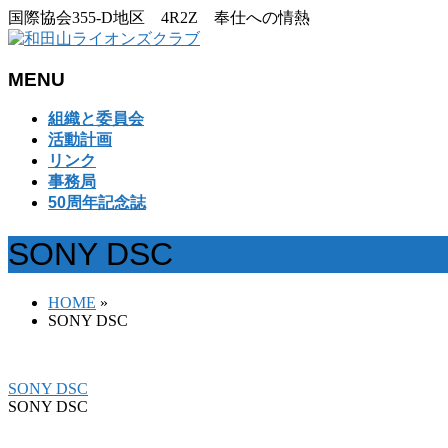
国際協会355-D地区 4R2Z 奉仕への情熱
MENU
メ
組織と委員会
ニ
活動計画
ュ
リンク
ー
事務局
を
50周年記念誌
飛
ば
SONY DSC
す
HOME
»
SONY DSC
SONY DSC
SONY DSC