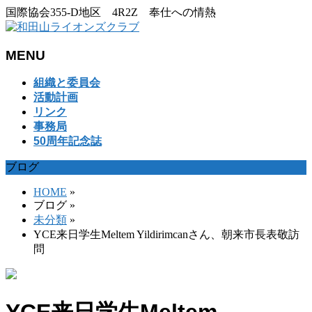
国際協会355-D地区 4R2Z 奉仕への情熱
MENU
メ
組織と委員会
ニ
活動計画
ュ
リンク
ー
事務局
を
50周年記念誌
飛
ブログ
ば
す
HOME
»
ブログ
»
未分類
»
YCE来日学生Meltem Yildirimcanさん、朝来市長表敬訪
問
YCE来日学生Meltem