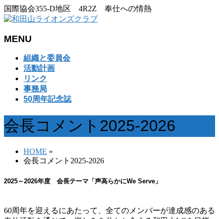
国際協会355-D地区 4R2Z 奉仕への情熱
MENU
メ
組織と委員会
ニ
活動計画
ュ
リンク
ー
事務局
を
50周年記念誌
飛
ば
会長コメント2025-2026
す
HOME
»
会長コメント2025-2026
2025～2026年度 会長テーマ「声高らかにWe Serve」
60周年を迎えるにあたって、全てのメンバーが達成感のある