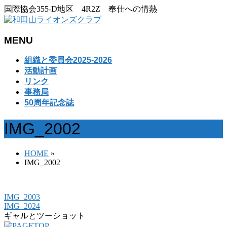
国際協会355-D地区 4R2Z 奉仕への情熱
MENU
メ
組織と委員会2025-2026
ニ
活動計画
ュ
リンク
ー
事務局
を
50周年記念誌
飛
ば
IMG_2002
す
HOME
»
IMG_2002
IMG_2003
IMG_2024
ギャルとツーショット