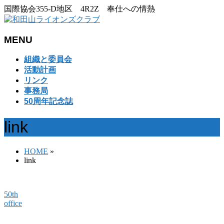
国際協会355-D地区 4R2Z 奉仕への情熱
MENU
メ
組織と委員会
ニ
活動計画
ュ
リンク
ー
事務局
を
50周年記念誌
飛
ば
link
す
HOME
»
link
50th
office