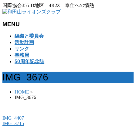
国際協会355-D地区 4R2Z 奉仕への情熱
MENU
メ
組織と委員会
ニ
活動計画
ュ
リンク
ー
事務局
を
50周年記念誌
飛
ば
IMG_3676
す
HOME
»
IMG_3676
IMG_4407
IMG_3715