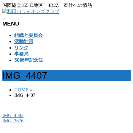
国際協会355-D地区 4R2Z 奉仕への情熱
MENU
メ
組織と委員会
ニ
活動計画
ュ
リンク
ー
事務局
を
50周年記念誌
飛
ば
IMG_4407
す
HOME
»
IMG_4407
IMG_4583
IMG_3676