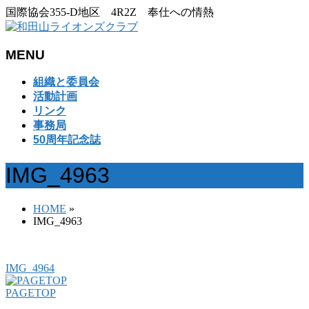
国際協会355-D地区 4R2Z 奉仕への情熱
MENU
メ
組織と委員会
ニ
活動計画
ュ
リンク
ー
事務局
を
50周年記念誌
飛
ば
IMG_4963
す
HOME
»
IMG_4963
IMG_4964
PAGETOP