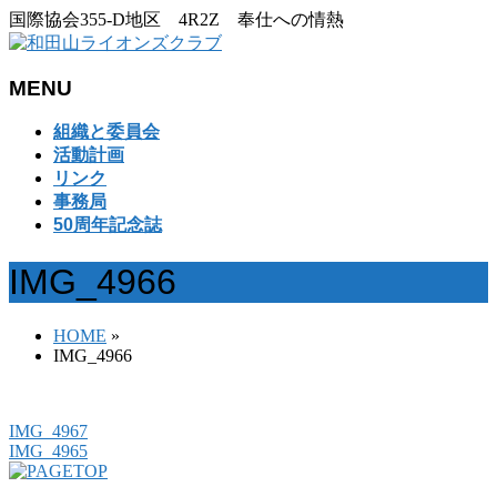
国際協会355-D地区 4R2Z 奉仕への情熱
MENU
メ
組織と委員会
ニ
活動計画
ュ
リンク
ー
事務局
を
50周年記念誌
飛
ば
IMG_4966
す
HOME
»
IMG_4966
IMG_4967
IMG_4965