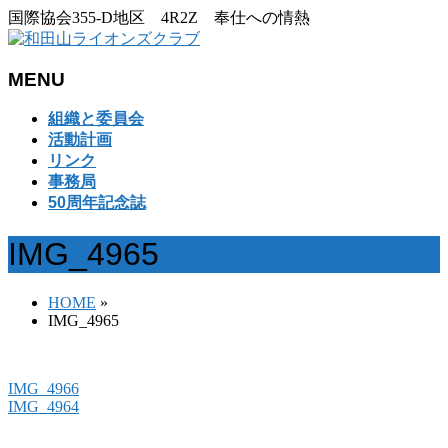
国際協会355-D地区 4R2Z 奉仕への情熱
MENU
メ
組織と委員会
ニ
活動計画
ュ
リンク
ー
事務局
を
50周年記念誌
飛
ば
IMG_4965
す
HOME
»
IMG_4965
IMG_4966
IMG_4964